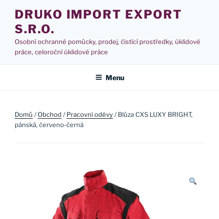
Přejít
DRUKO IMPORT EXPORT
k
S.R.O.
obsahu
webu
Osobní ochranné pomůcky, prodej, čistící prostředky, úklidové
práce, celoroční úklidové práce
Menu
Domů
/
Obchod
/
Pracovní oděvy
/ Blůza CXS LUXY BRIGHT,
pánská, červeno-černá