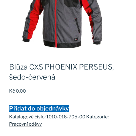
Blůza CXS PHOENIX PERSEUS,
šedo-červená
Kč
0,00
Přidat do objednávky
Katalogové číslo:
1010-016-705-00
Kategorie:
Pracovní oděvy