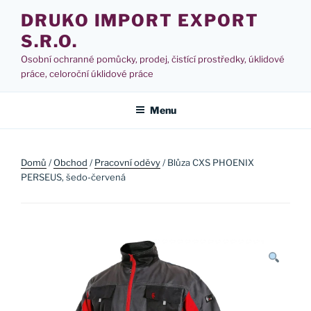
Přejít
DRUKO IMPORT EXPORT
k
S.R.O.
obsahu
webu
Osobní ochranné pomůcky, prodej, čistící prostředky, úklidové
práce, celoroční úklidové práce
Menu
Domů
/
Obchod
/
Pracovní oděvy
/ Blůza CXS PHOENIX
PERSEUS, šedo-červená