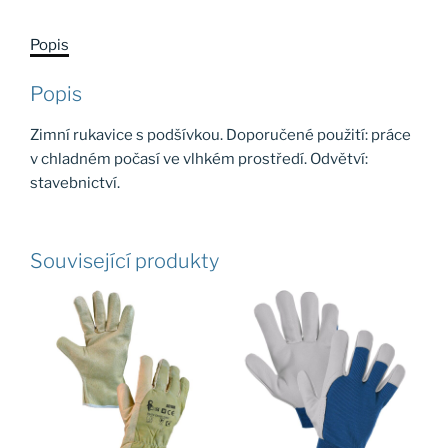
NERO
WINTER,
Popis
vel.
11
Popis
množství
Zimní rukavice s podšívkou. Doporučené použití: práce
v chladném počasí ve vlhkém prostředí. Odvětví:
stavebnictví.
Související produkty