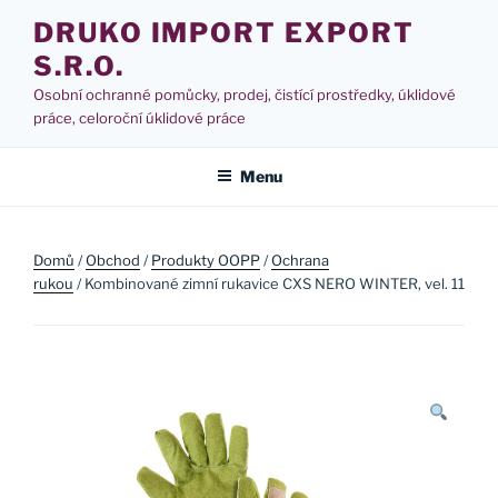
Přejít
DRUKO IMPORT EXPORT
k
S.R.O.
obsahu
webu
Osobní ochranné pomůcky, prodej, čistící prostředky, úklidové
práce, celoroční úklidové práce
Menu
Domů
/
Obchod
/
Produkty OOPP
/
Ochrana
rukou
/ Kombinované zimní rukavice CXS NERO WINTER, vel. 11