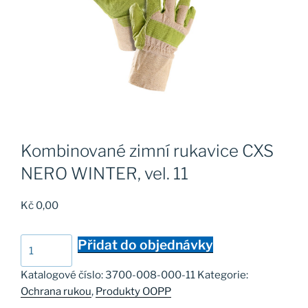
Kombinované zimní rukavice CXS
NERO WINTER, vel. 11
Kč
0,00
Kombinované
Přidat do objednávky
zimní
rukavice
Katalogové číslo:
3700-008-000-11
Kategorie:
CXS
Ochrana rukou
,
Produkty OOPP